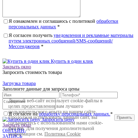
Я ознакомлен и соглашаюсь с политикой
обработки
персональных данных
*
Я согласен получить
уведомления и рекламные материалы
путем электронных сообщений/SMS-сообщений/
Мессенджеров
*
Купить в один клик
Закрыть окно
Запросить стоимость товара
Загрузка товара
Заполните данные для запроса цены
Данный веб-сайт использует cookie-файлы в
целях предоставления вам лучшего
пользовательского опыта на нашем сайте.
Я согласен на
обработку персональных данных.
*
Продолжая использовать данный сайт, вы
Принять
Запросить цену
соглашаетесь с использованием нами cookie-
Закрыть окно
файлов. Для получения дополнительной
ОНЛАЙН-
информации см.
Политика Cookie
ЗАПИСЬ