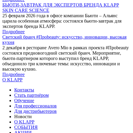
БЬЮТИ-ЗАВТРАК ДЛЯ ЭКСПЕРТОВ БРЕНДА KLAPP
SKIN CARE SCIENCE
25 февраля 2026 года в офисе компании Бьюти – Альянс
царила особенная атмосфера: состоялся бьюти-завтрак для
экспертов бренда KLAPP.
Подробнее
Светский бранч #Проbeauty: искусство, инновации, высокая
кухня
2 декабря в ресторане Avero Mio в рамках проекта #Проbeauty
состоялся предновогодний светский бранч. Мероприятие,
бьюти-партнером которого выступил бренд KLAPP,
объединило три ключевые темы: искусство, инновации и
высокую кухню.
Подробнее
О KLAPP
Контакты
Стать партнёром
Обучение
Для профессионалов
Для дистрибьютеров
Новости
О KLAPP
СОБЫТИЯ
АКЦИИ