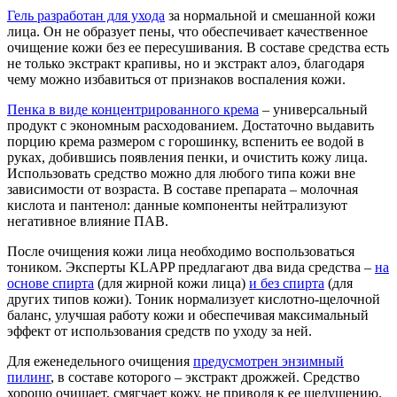
Гель разработан для ухода
за нормальной и смешанной кожи
лица. Он не образует пены, что обеспечивает качественное
очищение кожи без ее пересушивания. В составе средства есть
не только экстракт крапивы, но и экстракт алоэ, благодаря
чему можно избавиться от признаков воспаления кожи.
Пенка в виде концентрированного крема
– универсальный
продукт с экономным расходованием. Достаточно выдавить
порцию крема размером с горошинку, вспенить ее водой в
руках, добившись появления пенки, и очистить кожу лица.
Использовать средство можно для любого типа кожи вне
зависимости от возраста. В составе препарата – молочная
кислота и пантенол: данные компоненты нейтрализуют
негативное влияние ПАВ.
После очищения кожи лица необходимо воспользоваться
тоником. Эксперты KLAPP предлагают два вида средства –
на
основе спирта
(для жирной кожи лица)
и без спирта
(для
других типов кожи). Тоник нормализует кислотно-щелочной
баланс, улучшая работу кожи и обеспечивая максимальный
эффект от использования средств по уходу за ней.
Для еженедельного очищения
предусмотрен энзимный
пилинг
, в составе которого – экстракт дрожжей. Средство
хорошо очищает, смягчает кожу, не приводя к ее шелушению.