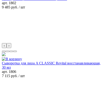
арт.
1802
9 485 руб.
/ шт
‹
›
Сыворотка для лица A CLASSIC Revital восстанавливающая,
30 мл
арт.
1806
7 115 руб.
/ шт