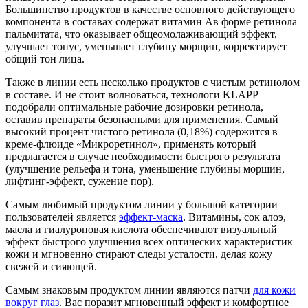
Большинство продуктов в качестве основного действующего
компонента в составах содержат витамин Aв форме ретинола
пальмитата, что оказывает общеомолаживающий эффект,
улучшает тонус, уменьшает глубину морщин, корректирует
общий тон лица.
Также в линии есть несколько продуктов с чистым ретинолом
в составе. И не стоит волноваться, технологи KLAPP
подобрали оптимальные рабочие дозировки ретинола,
оставив препараты безопасными для применения. Самый
высокий процент чистого ретинола (0,18%) содержится в
креме-флюиде «Микроретинол», применять который
предлагается в случае необходимости быстрого результата
(улучшение рельефа и тона, уменьшение глубины морщин,
лифтинг-эффект, сужение пор).
Самым любимый продуктом линии у большой категории
пользователей является
эффект-маска
. Витамины, сок алоэ,
масла и гиалуроновая кислота обеспечивают визуальный
эффект быстрого улучшения всех оптических характеристик
кожи и мгновенно стирают следы усталости, делая кожу
свежей и сияющей.
Самым знаковым продуктом линии являются патчи
для кожи
вокруг глаз
. Вас поразит мгновенный эффект и комфортное