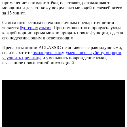
применение: снимают отёки, осветляют, разглаживают
морщины и делают кожу вокруг глаз молодой и свежей всего
за 15 минут.
Самым интересным и технологичным препаратом линии
является
бустер-эмульсия
. При помощи этого продукта ухода
каждой порции крема можно придать новые функции, сделав
его подтягивающим и осветляющим.
Препараты линии ACLASSIC не оставят вас равнодушными,
если вы хотите
омолодить кожу
,
уменьшить глубину морщин
,
улучшить цвет лица
и уменьшить повреждение кожи,
вызванное повышенной инсоляцией.