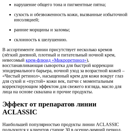
нарушение общего тона и пигментные пятна;
сухость и обезвоженность кожи, вызванные избыточной
инсоляцией;
ранние морщины и заломы;
склонность к шелушению.
В ассортименте линии присутствует несколько кремов
(лёгкий дневной, плотный и питательный ночной крем,
невесомый
крем-флюид «Микроретинол»
),
восстанавливающая сыворотка для быстрой коррекции
эпидермального барьера, ночной уход за возрастной кожей –
«Чистый ретинол», насыщенный крем для кожи вокруг глаз
для сухой и «пустой» кожи век, патчи с моментальным
корректирующим эффектом для свежего взгляда, масло для
лица на основе сквалана и прочие продукты.
Эффект от препаратов линии
ACLASSIC
Наибольшей популярностью продукты линии ACLASSIC
пользуются у клиентов старше 30 в осенне-зимний период.