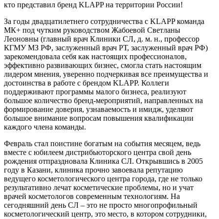
кто представил бренд KLAPP на территории России!
За годы двадцатилетнего сотрудничества с KLAPP команда
МК+ под чутким руководством Жабоевой Светланы
Леоновны (главный врач Клиники СЛ, д. м. н., профессор
КГМУ МЗ РФ, заслуженный врач РТ, заслуженный врач РФ)
зарекомендовала себя как настоящих профессионалов,
эффективно развивающих бизнес, смогла стать настоящим
лидером мнения, уверенно подчеркивая все преимущества и
достоинства в работе с брендом KLAPP. Коллеги
поддерживают программы малого бизнеса, реализуют
большое количество бренд-мероприятий, направленных на
формирование доверия, узнаваемость и имидж, уделяют
большое внимание вопросам повышения квалификации
каждого члена команды.
Февраль стал поистине богатым на события месяцем, ведь
вместе с юбилеем дистрибьюторского центра свой день
рождения отпраздновала Клиника СЛ. Открывшись в 2005
году в Казани, клиника прочно завоевала репутацию
ведущего косметологического центра города, где не только
результативно лечат косметические проблемы, но и учат
врачей косметологов современным технологиям. На
сегодняшний день СЛ – это не просто многопрофильный
косметологический центр, это место, в котором сотрудники,