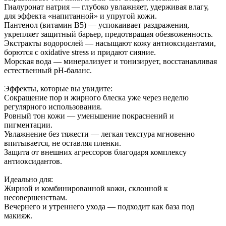
Гиалуронат натрия — глубоко увлажняет, удерживая влагу,
для эффекта «напитанной» и упругой кожи.
Пантенол (витамин B5) — успокаивает раздражения,
укрепляет защитный барьер, предотвращая обезвоженность.
Экстракты водорослей — насыщают кожу антиоксидантами,
борются с oxidative stress и придают сияние.
Морская вода — минерализует и тонизирует, восстанавливая
естественный pH-баланс.
Эффекты, которые вы увидите:
Сокращение пор и жирного блеска уже через неделю
регулярного использования.
Ровный тон кожи — уменьшение покраснений и
пигментации.
Увлажнение без тяжести — легкая текстура мгновенно
впитывается, не оставляя пленки.
Защита от внешних агрессоров благодаря комплексу
антиоксидантов.
Идеально для:
Жирной и комбинированной кожи, склонной к
несовершенствам.
Вечернего и утреннего ухода — подходит как база под
макияж.