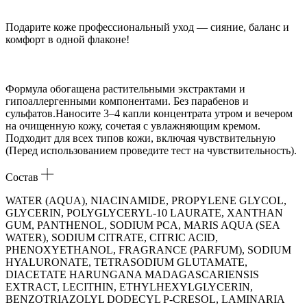
Подарите коже профессиональный уход — сияние, баланс и
комфорт в одной флаконе!
Формула обогащена растительными экстрактами и
гипоаллергенными компонентами. Без парабенов и
сульфатов.Наносите 3–4 капли концентрата утром и вечером
на очищенную кожу, сочетая с увлажняющим кремом.
Подходит для всех типов кожи, включая чувствительную
(Перед использованием проведите тест на чувствительность).
Состав
WATER (AQUA), NIACINAMIDE, PROPYLENE GLYCOL,
GLYCERIN, POLYGLYCERYL-10 LAURATE, XANTHAN
GUM, PANTHENOL, SODIUM PCA, MARIS AQUA (SEA
WATER), SODIUM CITRATE, CITRIC ACID,
PHENOXYETHANOL, FRAGRANCE (PARFUM), SODIUM
HYALURONATE, TETRASODIUM GLUTAMATE,
DIACETATE HARUNGANA MADAGASCARIENSIS
EXTRACT, LECITHIN, ETHYLHEXYLGLYCERIN,
BENZOTRIAZOLYL DODECYL P-CRESOL, LAMINARIA