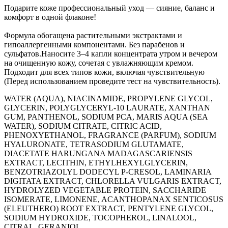
Подарите коже профессиональный уход — сияние, баланс и
комфорт в одной флаконе!
Формула обогащена растительными экстрактами и
гипоаллергенными компонентами. Без парабенов и
сульфатов.Наносите 3–4 капли концентрата утром и вечером
на очищенную кожу, сочетая с увлажняющим кремом.
Подходит для всех типов кожи, включая чувствительную
(Перед использованием проведите тест на чувствительность).
WATER (AQUA), NIACINAMIDE, PROPYLENE GLYCOL,
GLYCERIN, POLYGLYCERYL-10 LAURATE, XANTHAN
GUM, PANTHENOL, SODIUM PCA, MARIS AQUA (SEA
WATER), SODIUM CITRATE, CITRIC ACID,
PHENOXYETHANOL, FRAGRANCE (PARFUM), SODIUM
HYALURONATE, TETRASODIUM GLUTAMATE,
DIACETATE HARUNGANA MADAGASCARIENSIS
EXTRACT, LECITHIN, ETHYLHEXYLGLYCERIN,
BENZOTRIAZOLYL DODECYL P-CRESOL, LAMINARIA
DIGITATA EXTRACT, CHLORELLA VULGARIS EXTRACT,
HYDROLYZED VEGETABLE PROTEIN, SACCHARIDE
ISOMERATE, LIMONENE, ACANTHOPANAX SENTICOSUS
(ELEUTHERO) ROOT EXTRACT, PENTYLENE GLYCOL,
SODIUM HYDROXIDE, TOCOPHEROL, LINALOOL,
CITRAL, GERANIOL