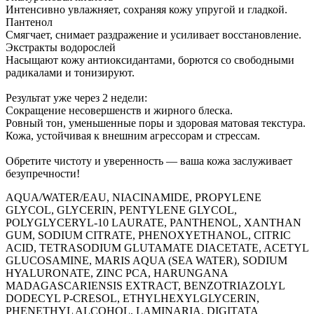
Интенсивно увлажняет, сохраняя кожу упругой и гладкой.
Пантенол
Смягчает, снимает раздражение и усиливает восстановление.
Экстракты водорослей
Насыщают кожу антиоксидантами, борются со свободными
радикалами и тонизируют.
Результат уже через 2 недели:
Сокращение несовершенств и жирного блеска.
Ровный тон, уменьшенные поры и здоровая матовая текстура.
Кожа, устойчивая к внешним агрессорам и стрессам.
Обретите чистоту и уверенность — ваша кожа заслуживает
безупречности!
AQUA/WATER/EAU, NIACINAMIDE, PROPYLENE
GLYCOL, GLYCERIN, PENTYLENE GLYCOL,
POLYGLYCERYL-10 LAURATE, PANTHENOL, XANTHAN
GUM, SODIUM CITRATE, PHENOXYETHANOL, CITRIC
ACID, TETRASODIUM GLUTAMATE DIACETATE, ACETYL
GLUCOSAMINE, MARIS AQUA (SEA WATER), SODIUM
HYALURONATE, ZINC PCA, HARUNGANA
MADAGASCARIENSIS EXTRACT, BENZOTRIAZOLYL
DODECYL P-CRESOL, ETHYLHEXYLGLYCERIN,
PHENETHYL ALCOHOL, LAMINARIA, DIGITATA