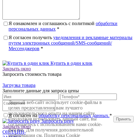
Я ознакомлен и соглашаюсь с политикой
обработки
персональных данных
*
Я согласен получить
уведомления и рекламные материалы
путем электронных сообщений/SMS-сообщений/
Мессенджеров
*
Купить в один клик
Закрыть окно
Запросить стоимость товара
Загрузка товара
Заполните данные для запроса цены
Данный веб-сайт использует cookie-файлы в
целях предоставления вам лучшего
пользовательского опыта на нашем сайте.
Я согласен на
обработку персональных данных.
*
Продолжая использовать данный сайт, вы
Принять
Запросить цену
соглашаетесь с использованием нами cookie-
Закрыть окно
файлов. Для получения дополнительной
ОНЛАЙН-
информации см.
Политика Cookie