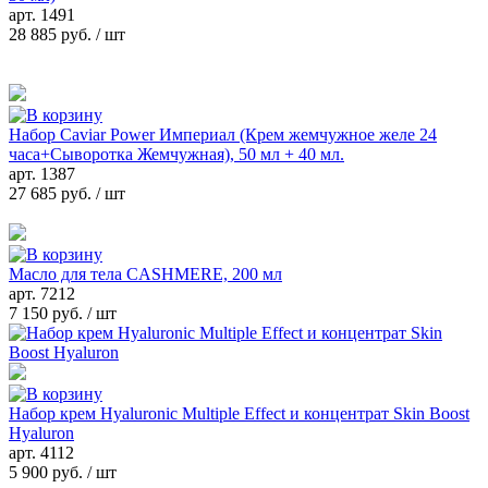
арт.
1491
28 885 руб.
/ шт
Набор Caviar Power Империал (Крем жемчужное желе 24
часа+Сыворотка Жемчужная), 50 мл + 40 мл.
арт.
1387
27 685 руб.
/ шт
Масло для тела CASHMERE, 200 мл
арт.
7212
7 150 руб.
/ шт
Набор крем Hyaluronic Multiple Effect и концентрат Skin Boost
Hyaluron
арт.
4112
5 900 руб.
/ шт