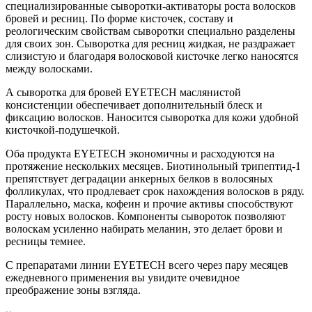
специализированные сыворотки-активаторы роста волосков
бровей и ресниц. По форме кисточек, составу и
реологическим свойствам сыворотки специально разделены
для своих зон. Сыворотка для ресниц жидкая, не раздражает
слизистую и благодаря волосковой кисточке легко наносятся
между волосками.
А сыворотка для бровей EYETECH маслянистой
консистенции обеспечивает дополнительный блеск и
фиксацию волосков. Наносится сыворотка для кожи удобной
кисточкой-подушечкой.
Оба продукта EYETECH экономичны и расходуются на
протяжение нескольких месяцев. Биотинольный трипептид-1
препятствует деградации анкерных белков в волосяных
фолликулах, что продлевает срок нахождения волосков в ряду.
Параллельно, маска, кофеин и прочие активы способствуют
росту новых волосков. Компоненты сывороток позволяют
волоскам усиленно набирать меланин, это делает брови и
ресницы темнее.
С препаратами линии EYETECH всего через пару месяцев
ежедневного применения вы увидите очевидное
преображение зоны взгляда.