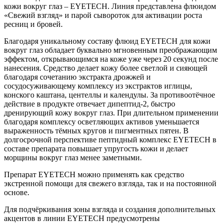
кожи вокруг глаз – EYETECH. Линия представлена флюидом
«Свежий взгляд» и парой сывороток для активации роста
ресниц и бровей.
Благодаря уникальному составу флюид EYETECH для кожи
вокруг глаз обладает буквально мгновенным преображающим
эффектом, открывающимся на коже уже через 20 секунд после
нанесения. Средство делает кожу более светлой и сияющей
благодаря сочетанию экстракта дрожжей и
сосудосуживающему комплексу из экстрактов иглицы,
конского каштана, центеллы и календулы. За противоотёчное
действие в продукте отвечает дипептид-2, быстро
дренирующий кожу вокруг глаз. При длительном применении
благодаря комплексу осветляющих активов уменьшается
выраженность тёмных кругов и пигментных пятен. В
долгосрочной перспективе пептидный комплекс EYETECH в
составе препарата повышает упругость кожи и делает
морщины вокруг глаз менее заметными.
Препарат EYETECH можно применять как средство
экстренной помощи для свежего взгляда, так и на постоянной
основе.
Для подчёркивания зоны взгляда и создания дополнительных
акцентов в линии EYETECH предусмотрены